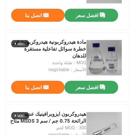
افضل سعر
اتصل بنا
معلومات عنا
جولة في المعمل
مادة هيدروكربونية هيدروكربونية غير
خطرة سوائل تفاعلية مستقرة
رقابة جودة
للدهان
MOQ：طبلة واحدة
الأسعار：negotiable
اتصل بنا
افضل سعر
اتصل بنا
أخبار
حالات
هيدروكربون ايزوبرافينيك عديم
الرائحة 0.75 جم / سم 3 MSDS متاح
MOQ：300 كجم
سائل ايزوبرافين
الأسعار：negotiable