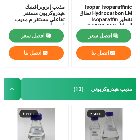
Isopar Isoparaffinic
مذيب إيزوبرافينيك
Hydrocarbon LM نطاق
هيدروكربون مستقر
تقطير Isoparaffin
تفاعلي مستقر م مذيب
السائل 160-180 ° C
إيزوبرافين
افضل سعر
افضل سعر
اتصل بنا
اتصل بنا
مذيب هيدروكربوني
(13)