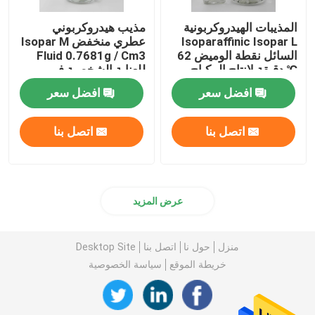
المذيبات الهيدروكربونية
مذيب هيدروكربوني
Isoparaffinic Isopar L
عطري منخفض Isopar M
السائل نقطة الوميض 62
Fluid 0.7681g / Cm3
℃ دقيقة لإنتاج المكياج
للعناية الشخصية في
روسيا
افضل سعر
افضل سعر
اتصل بنا
اتصل بنا
عرض المزيد
منزل
حول نا
اتصل بنا
Desktop Site
خريطة الموقع
سياسة الخصوصية