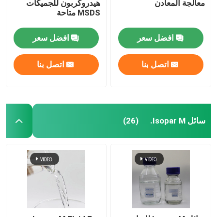
معالجة المعادن
هيدروكربون للجميكات
MSDS متاحة
افضل سعر
افضل سعر
اتصل بنا
اتصل بنا
سائل Isopar M.
(26)