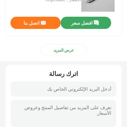
سائل Isopar L
افضل سعر
اتصل بنا
سائل Isopar M.
عرض المزيد
ن-بارافين
مذيب هيدروكربوني
اترك رسالة
C13 14 أيزوبرافين
سائل Isopar H.
سائل آيزوبار جي