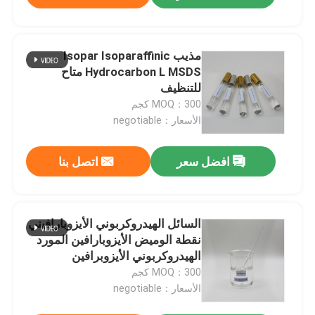
مذيب Isopar Isoparaffinic
Hydrocarbon L MSDS متاح
للتنظيف
MOQ：300 كجم
الأسعار：negotiable
افضل سعر
اتصل بنا
السائل الهيدروكربوني الأيزوبارافيني
نقطة الوميض الأيزوبارافين المورد
الهيدروكربوني الأيزوبرافين
MOQ：300 كجم
الأسعار：negotiable