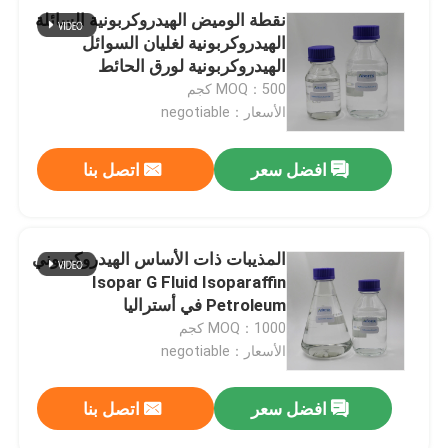
نقطة الوميض الهيدروكربونية السائلة
الهيدروكربونية لغليان السوائل
الهيدروكربونية لورق الحائط
MOQ：500 كجم
الأسعار：negotiable
افضل سعر
اتصل بنا
المذيبات ذات الأساس الهيدروكربوني
Isopar G Fluid Isoparaffin
Petroleum في أستراليا
MOQ：1000 كجم
الأسعار：negotiable
افضل سعر
اتصل بنا