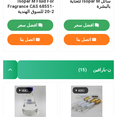
سائل Isopar M للعناية
Isopar M Fluid For
بالبشرة
Fragrance CAS 68551-
20-2 للسوق الهندية
افضل سعر
افضل سعر
اتصل بنا
اتصل بنا
ن-بارافين
(15)