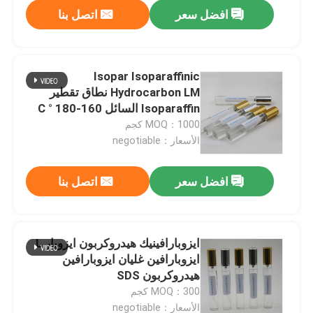
افضل سعر
اتصل بنا
Isopar Isoparaffinic
Hydrocarbon LM نطاق تقطير
Isoparaffin السائل 160-180 ° C
MOQ：1000 كجم
الأسعار：negotiable
افضل سعر
اتصل بنا
بيت
ايزوبارافينيك هيدروكربون ايزوبار L
ايزوبارافين غليان ايزوبارافين
منتجات
هيدروكربون SDS
MOQ：300 كجم
أشرطة فيديو
الأسعار：negotiable