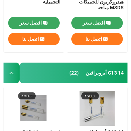
هيدروكربون للجميكات
التجميلية
MSDS متاحة
افضل سعر
افضل سعر
اتصل بنا
اتصل بنا
C13 14 أيزوبرافين
(22)