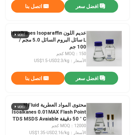
افضل سعر
اتصل بنا
عديم اللون Isoalkanes Isoparaffin
L سائل البروم السائل 5.0 مجم /
100 جم
MOQ：150 كجم
الأسعار：US$1.5-USD2.3/kg
افضل سعر
اتصل بنا
بيت
محتوى المواد العطرية H Fluid
Isoalkanes 0.01MAX Flash Point
منتجات
50 ° C دقيقة TDS MSDS Avaiable
MOQ：12000 كجم
أشرطة فيديو
الأسعار：US$1.35-USD2.16/kg