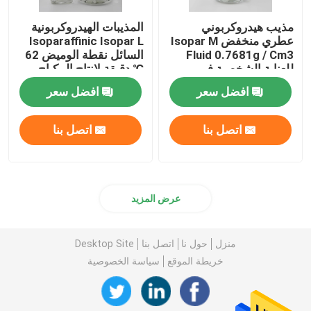
مذيب هيدروكربوني
المذيبات الهيدروكربونية
عطري منخفض Isopar M
Isoparaffinic Isopar L
Fluid 0.7681g / Cm3
السائل نقطة الوميض 62
للعناية الشخصية في
℃ دقيقة لإنتاج المكياج
روسيا
افضل سعر
افضل سعر
اتصل بنا
اتصل بنا
عرض المزيد
منزل
حول نا
اتصل بنا
Desktop Site
خريطة الموقع
سياسة الخصوصية