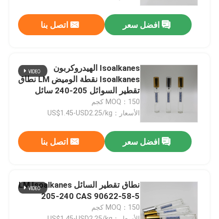
افضل سعر
اتصل بنا
معلومات عنا
جولة في المعمل
Isoalkanes الهيدروكربون
Isoalkanes نقطة الوميض LM نطاق
رقابة جودة
تقطير السوائل 205-240 سائل
الأيزوبارافين البترولي
MOQ：150 كجم
الأسعار：US$1.45-USD2.25/kg
اتصل بنا
افضل سعر
اتصل بنا
أخبار
حالات
نطاق تقطير السائل LM Isoalkanes
205-240 CAS 90622-58-5
MOQ：150 كجم
سائل ايزوبرافين
الأسعار：US$1.45-USD2.25/kg