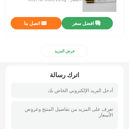
سائل Isopar L
افضل سعر
اتصل بنا
C13 14 أيزوبرافين
عرض المزيد
سائل Isopar M.
مذيب هيدروكربوني
اترك رسالة
سائل Isopar H.
سائل آيزوبار جي
إيزوالكانيس