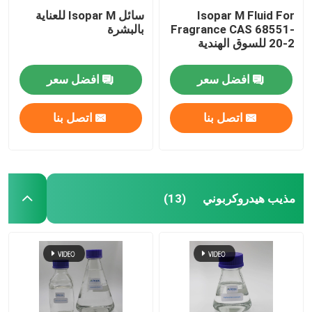
Isopar M Fluid For
سائل Isopar M للعناية
Fragrance CAS 68551-
بالبشرة
20-2 للسوق الهندية
افضل سعر
افضل سعر
اتصل بنا
اتصل بنا
مذيب هيدروكربوني
(13)