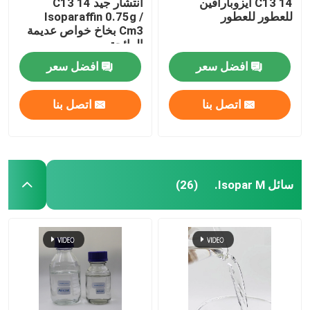
C13 14 أيزوبارافين
انتشار جيد C13 14
للعطور للعطور
Isoparaffin 0.75g /
Cm3 بخاخ خواص عديمة
الرائحة
افضل سعر
افضل سعر
اتصل بنا
اتصل بنا
سائل Isopar M.
(26)