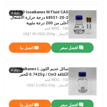
C14H30 Isoalkanes M Fluid CAS
68551-20-2 درجة حرارة الاشتعال
أعلى من 200 درجة مئوية
MOQ：150 كجم
الأسعار：US$1.45-USD2.25/kg
افضل سعر
اتصل بنا
سائل عديم اللون Isoalkanes L
الكثافة 0.7425g / Cm3 للحبر
MOQ：150 كجم
الأسعار：US$1.5-USD2.3/kg
افضل سعر
اتصل بنا