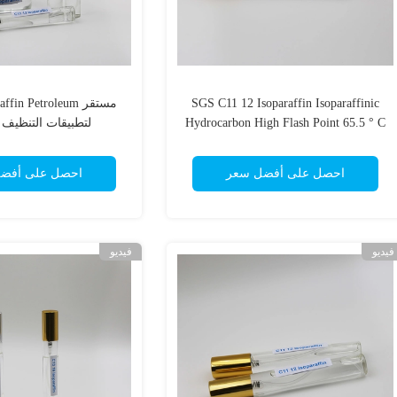
SGS C11 12 Isoparaffin Isoparaffinic
مستقر in Petroleum
Hydrocarbon High Flash Point 65.5 ° C
لتطبيقات التنظيف 
غير قابل للذوبان في الماء
احصل على أفضل سعر
احصل على أفض
فيديو
فيديو