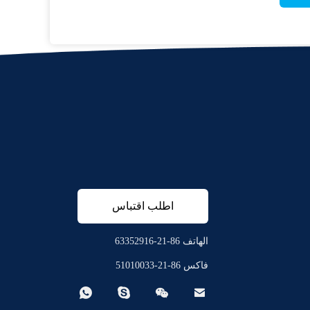
اطلب اقتباس
الهاتف 86-21-63352916
فاكس 86-21-51010033



