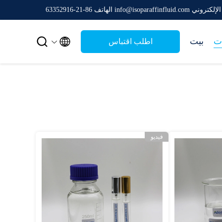
ني info@isoparaffinfluid.com
الهاتف 86-21-63352916


ت
بيت
اطلب اقتباس
فيديو