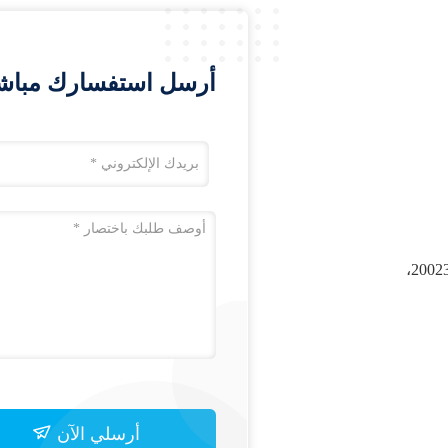
أرسل استفسارك مباشرة
C / 20F، 900 YISHAN ROAD، XUHUI، شنغهاي، 200233،
أرسلي الآن