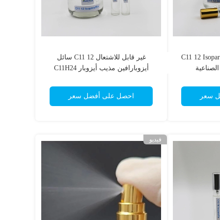
C11 12 Isoparaff
غير قابل للاشتعال C11 12 سائل
الصناعية
أيزوبارافين مذيب أيزوبار C11H24
ل سعر
احصل على أفضل سعر
فيديو