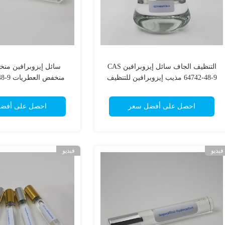
التنظيف الجاف سائل إيزوبرافين CAS
سائل إيزوبرافين منخ
64742-48-9 مذيب إيزوبرافين للتنظيف
منخفض ا
الصناعي
سائل هيدروكر
احصل على أفضل سعر
احصل على أفض
فيديو
فيديو