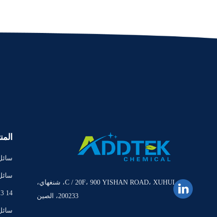
المن
سائل
سائل par L
C / 20F، 900 YISHAN ROAD، XUHUI، شنغهاي،
C13 14 أيزو
200233، الصين
سائل opar M