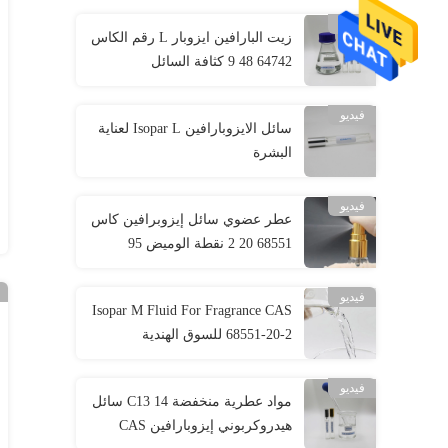
فيديو
زيت البارافين ايزوبار L رقم الكاس
64742 48 9 كثافة السائل
الهيدروكربوني 0.746
فيديو
سائل الايزوبارافين Isopar L لعناية
البشرة
فيديو
عطر عضوي سائل إيزوبرافين كاس
68551 20 2 نقطة الوميض 95
فيديو
Isopar M Fluid For Fragrance CAS
68551-20-2 للسوق الهندية
فيديو
مواد عطرية منخفضة C13 14 سائل
هيدروكربوني إيزوبارافين CAS