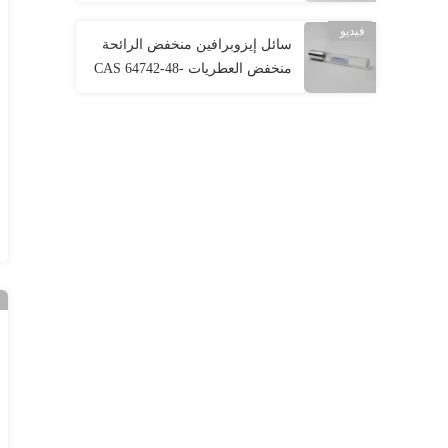
90622-58-5 رائحة منخفضة
فيديو
سائل إيزوبرافين منخفض الرائحة
منخفض العطريات CAS 64742-48-
9 سائل هيدروكربوني