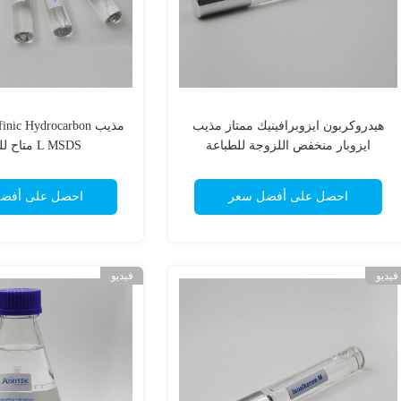
هيدروكربون ايزوبرافينيك ممتاز مذيب
مذيب nic Hydrocarbon
ايزوبار منخفض اللزوجة للطباعة
L MSDS متاح للتنظيف
احصل على أفضل سعر
احصل على أفض
فيديو
فيديو