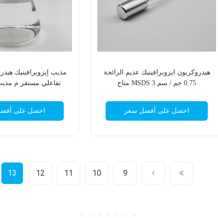
هيدروكربون ايزوبرافينيك عديم الرائحة
مذيب إيزوبرافينيك هيد
0.75 جم / سم 3 MSDS متاح
تفاعلي مستقر م مذيب
احصل على أفضل سعر
احصل على أفض
13
12
11
10
9