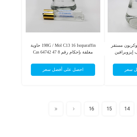
روكربون مستقر
198G / Mol C13 16 Isoparaffin حاوية
 إيزوبرافين
مغلقة بإحكام رقم Cas 64742 47 8
ل سعر
احصل على أفضل سعر
16
15
14