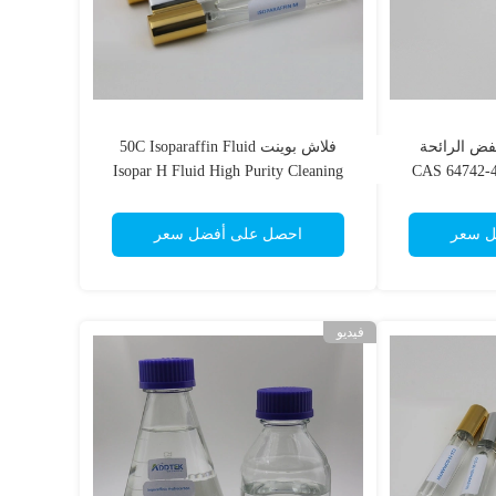
فض الرائحة
فلاش بوينت 50C Isoparaffin Fluid
لعطريات CAS 64742-48-9
Isopar H Fluid High Purity Cleaning
بوني
ل سعر
احصل على أفضل سعر
فيديو