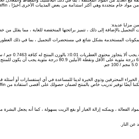
ه مع العديد من المواد المختلفة ، بما في ذلك البلاستيك والمطاط والمعادن.علا
التجميل.بالإضافة إلى ذلك ، تتميز برائحتها المنخفضة للغاية ، مما يقلل م
الفني والخدمة لـ C11 13 Isoparaffin.يتوفر فريق الخبراء المحترفين وذوي الخبرة لدينا للمساعدة في أي