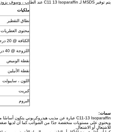
يتم توفير MSDS لـ C11 13 Isoparaffin عند الطلب ، وسوف يزودك بجميع المعلومات والإرشادات اللازمة لاستخدام المادة بأمان وفعالية.
ملكيات
نطاق التقطير
محتوى العطريات
الكثافة @ 20 درجة مئوية
اللزوجة @ 40 درجة مئوية
نقطة الوميض
نقطة الأنيلين
اللون ، سايبولت
كبريت
البروم
سمات:
C11-13 Isoparaffin عبارة عن مذيب هيدروكربوني يت
ويحتوي على مستويات منخفضة جدًا من الشوائب.كما أن لديها ضغط ب
للاشتعال أو الاشتعال.