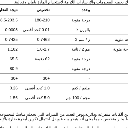
وحدة
تخصيص
نتيجة التحل
درجة مئوية
180-210
8.5-203.5
بالوزن ٪
0.01 كحد أقصى
0.0003
ز / سم 3
0.7463
0.7425
مم 2 / ثانية
1.0-2.7
1.182
درجة مئوية
62 دقيقة
65.5
درجة مئوية
-
80.9
+30
+30
-
ملغم / كغم
1.0 كحد أقصى
0.26
مجم / 100 جم
5.0 كحد أقصى
1.56
كون أساسًا من ألكانات متفرعة ودائرية.يوفر العديد من الميزات التي تجعله مناسبًا ل
خار منخفض ، مما يعني أنه يتبخر ببطء ويقل احتمال تكوين أبخرة ضارة.بالإضا