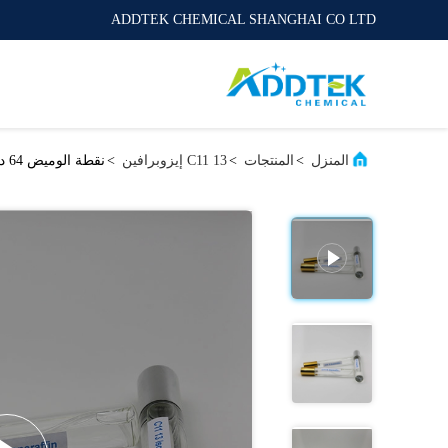
ADDTEK CHEMICAL SHANGHAI CO LTD
المنزل
>
المنتجات
>
C11 13 إيزوبرافين
>
نقطة الوميض 64 درجة مئوية C11 13 رقم Isoparaffin CAS 68517-17-7