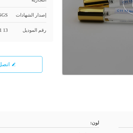
إصدار الشهادات
/SGS
رقم الموديل
C11 13 إيز
اتصل 
لون: