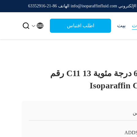
ني info@isoparaffinfluid.com
الهاتف 86-21-63352916


ت
بيت
اطلب اقتباس
نقطة الوميض 64 درجة مئوية C11 13 رقم
Isoparaffin 
ن
ADD