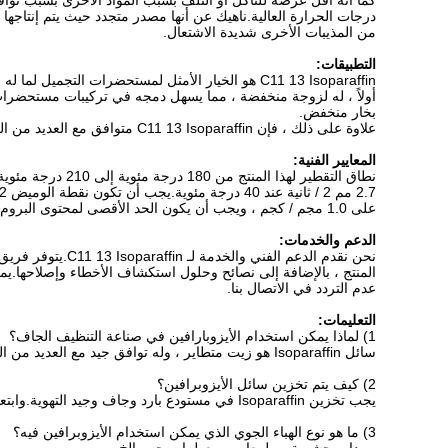
كما أنه أقل عرضة للتآكل أو التلف بسبب المواد الأخرى بسبب توافق
من المذيبات الأخرى شديدة الاشتعال.
التطبيقات:
C11 13 Isoparaffin هو الخيار الأمثل لمستحضرات التجميل لما له من مزايا عديدة:
أولاً ، له لزوجة منخفضة ، مما يسهل دمجه في تركيبات مستحضرات 
بخار منخفض.
علاوة على ذلك ، فإن C11 13 Isoparaffin متوافق مع العديد من المكونات المستخدمة بشكل شائع في مستحضرات التجميل ، بما في ذلك العطور والزيوت والمذيبات الأخرى.
المعايير الفنية:
على 1.0 مجم / كجم ، ويجب أن يكون الحد الأقصى لمحتوى البروم 5.0 مجم / 100 جم.
الدعم والخدمات:
نحن نقدم الدعم 
عدم التردد في الاتصال بنا.
التعليمات:
1) لماذا يمكن استخدام الأيزوبارافين في صناعة التنظيف الجاف؟
سائل Isoparaffin هو زيت متطاير ، وله توافق جيد مع العديد من المواد الفعالة ، ويمكنه إزالة الغبار أو بقع الزيت بسهولة ، كما أنه يجعل البشرة منتعشة للغاية.
2) كيف يتم تخزين سائل الأيزوبرافين؟
يجب تخزين Isoparaffin في مستودع بارد وجاف وجيد التهوية.وابتعد عن النار.
3) ما هو نوع الهباء الجوي الذي يمكن استخدام الأيزوبرافين فيه؟