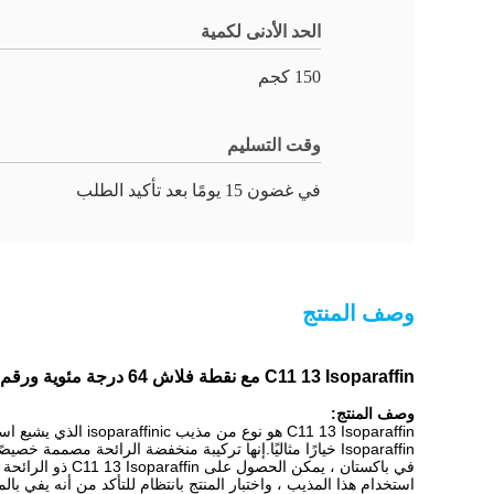
الحد الأدنى لكمية
150 كجم
وقت التسليم
في غضون 15 يومًا بعد تأكيد الطلب
وصف المنتج
C11 13 Isoparaffin مع نقطة فلاش 64 درجة مئوية ورقم CAS 68517-17-7 للمشترين B2B
وصف المنتج:
Isoparaffin خيارًا مثاليًا.إنها تركيبة منخفضة الرائحة مصممة خصيصًا لتوفير مجموعة متنوعة من مستحضرات التجميل ومنتجات العناية الشخصية مع تقليل أي روائح كريهة للمستهلكين.
في باكستان ، ي
استخدام هذا المذيب ، واختبار المنتج بانتظام للتأكد من أنه يفي با