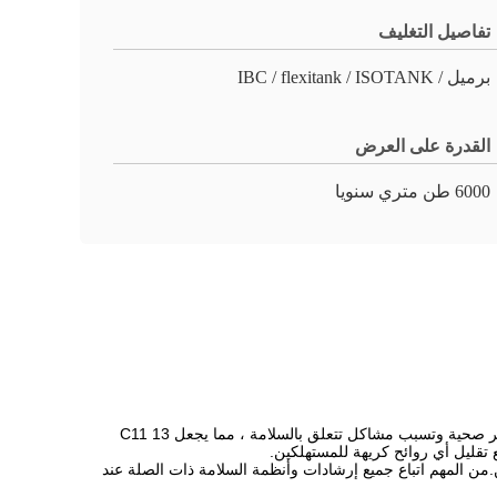
تفاصيل التغليف
برميل / IBC / flexitank / ISOTANK
القدرة على العرض
6000 طن متري سنويا
C11 13 Isoparaffin هو نوع من مذيب isoparaffinic الذي يشيع استخدامه في مستحضرات التجميل.يمكن أن تشكل المواد المخففة الأخرى مخاطر صحية وتسبب مشاكل تتعلق بالسلامة ، مما يجعل C11 13
وردين أو الموزعين.من المهم اتباع جميع إرشادات وأنظمة السلامة ذات الصلة عند