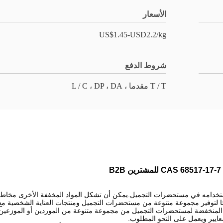
الأسعار
US$1.45-USD2.2/kg
شروط الدفع
T / T مقدما ، L / C ، DP ، DA
مكن الحصول على C11 13 Isoparaffin ذو الرائحة المنخفضة لمستحضرات التجميل من مجموعة متنوعة من الم
لمعايير ويعمل على النحو المطلوب.