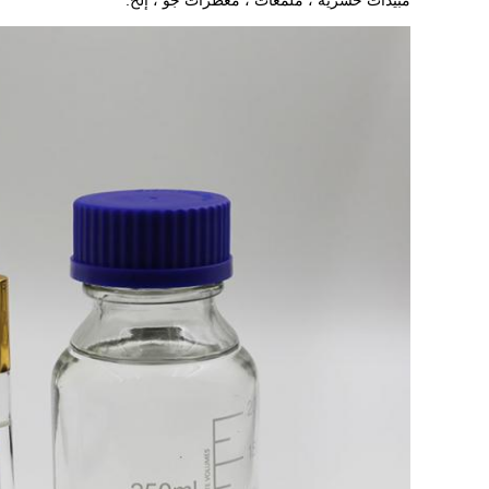
مبيدات حشرية ، ملمعات ، معطرات جو ، إلخ.