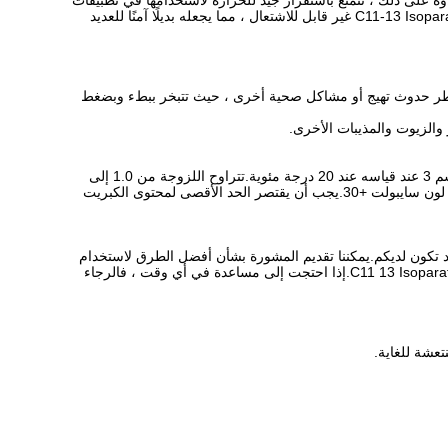
وة على ذلك ، تتمتع باستقرار جيد للحرارة لاستخدامها في تطبيقات
درجات الحرارة العالية.ناهيك عن أنها مصدر متجدد حيث يتم إنتاجها من مواد خام متجددة وهي أكثر استدامة من بعض المذيبات الأخرى.أخيرًا ، C11-13 Isoparaffin غير قابل للاشتعال ، مما يجعله بديلًا آمنًا للعديد
ن خطر حدوث تهيج أو مشاكل صحية أخرى ، حيث تتبخر ببطء وبضغط
نطاق التقطير لهذا المنتج من 180 درجة مئوية إلى 210 درجة مئوية.يجب ألا يتجاوز محتوى العطريات 0.01٪ بالوزن.المنتج له كثافة 0.7463 جم / سم 3 عند قياسه عند 20 درجة مئوية.تتراوح اللزوجة من 1.0 إلى
2.7 مم 2 / ثانية عند 40 درجة مئوية.يجب أن تكون نقطة الوميض 62 درجة مئوية على الأقل ونقطة الأنيلين 80.9 درجة مئوية.يجب أن يكون للمنتج لون سايبولت +30.يجب أن يقتصر الحد الأقصى لمحتوى الكبريت
 استفسارات أو أسئلة قد تكون لديكم.يمكننا تقديم المشورة بشأن أفضل الطرق لاستخدام
المنتج ، بالإضافة إلى نصائح وحلول استكشاف الأخطاء وإصلاحها.يمكننا أيضًا توفير تدريب خاص بالمنتج لضمان حصولك على أقصى استفادة من C11 13 Isoparaffin.إذا احتجت إلى مساعدة في أي وقت ، فالرجاء