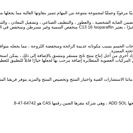
فات التي تجعله مذيبًا مرغوبًا وعمليًا لمجموعة متنوعة من المهام.تتميز بنقاوتها العالية
C13 مناسبًا تمامًا للمهام التي تتضمن العناية الشخصية ، والعطور ، والتنظيف الصناعي ، وتشغيل 
أن يتغلب عليه ، وهو قوي بما يكفي لتنظيف الأسطح بشكل فعال.أخيرًا ، يعتبر oparaffin
والكولونيا وبخاخات الجسم بسبب مكوناته عديمة الرائحة ومنخفضة اللزوجة ، مما يجعله
حته المميزة.
ا ما يتم دمج C13 16 Isoparaffin مع مذيبات ومواد أخرى من أجل إنتاج منتج ناتج مستقر ومتسق.بالإضافة
ركبات العضوية المتطايرة إضافة مرحب بها لجعلها خيارًا قابلاً للتطبيق للعطور
م الفني والخدمات لـ C13 16 Isoparaffin.تشمل خدماتنا الاستشارات الفنية واختبار المنتج وتخصيص المنتج وال