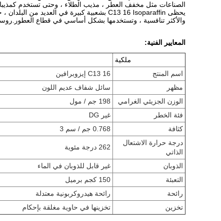
الصناعات مثل مخفف العطر ، مذيب الطلاء ، وحتى تستخدم كمذيبا
يحظى C13 16 Isoparaffin بشعبية كبيرة في ال
والأكثر تنافسية ، وتستخدمها بشكل أساسي في قطاع العطور.روسيا 
المعايير الفنية:
ملكية
اسم المنتج
C13 16 إيزوبرافين
مظهر
سائل شفاف عديم اللون
الوزن الجزيئي الغرامي
198 جم / مول
فئة الخطر
غير DG
كثافة
0.768 جم / سم 3
درجة حرارة الاشتعال
262 درجة مئوية
الذاتي
الذوبان
غير قابل للذوبان في الماء
التعبئة
150 كجم برميل
رائحة
رائحة هيدروكربونية معتدلة
تخزين
تخزينها في حاوية مغلقة بإحكام