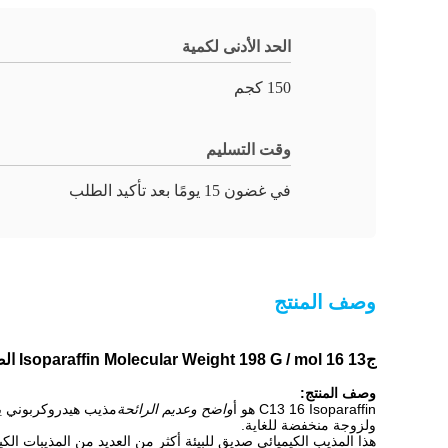
الحد الأدنى لكمية
150 كجم
وقت التسليم
في غضون 15 يومًا بعد تأكيد الطلب
وصف المنتج
ج
13 16 Isoparaffin Molecular Weight 198 G / mol الصين الأصل غير قابل للذوبان في المنتج المائي
وصف المنتج:
C13 16 Isoparaffin هو أ
واضح وعديم الرائحة
ولزوجة منخفضة للغاية.
هذا المذيب الكيميائي صديق للبيئة أكثر من العديد من المذيبات ا