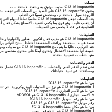
سمات:
C13 16 Isoparaffin: مذيب موثوق به ومتعدد الاستخدامات
يحتوي C13 16 Isoparaffin على العديد من الص
اللزوجة سهل الاستخدام ، ومنخفض نسبيًا في التقلب.
هذه الصفات تجعل  16 Isoparaffin
التنظيمية في عدد لا يحصى من التطبيقات.
التطبيقات
:
C13 16 Isoparaffin هو مذيب فعال لتكوين العطور 
نقطة غليانه المنخفضة ورائحته المنخفضة احتفاظ المنتج النهائي برائ
عند التركيب ، غالبً
حقيقة أنها منخفضة الاشتعال وتحتوي أيضًا على محتوى منخفض من الم
منها متطلبات تنظيمية محددة.
الدعم والخدمات:
نحن نقدم الدع
ومساعدتك في تلبية احتياجاتك.
التعليمات:
س: ما هو C13 16 Isoparaffin؟
أ. C13 16 Isoparaffin هو نوع من المذيبات الهيدروكربونية التي تنتجها ADD SOL ، وهي شركة مقرها الصين.رقمها CAS هو 64742-47-8.
س: ما هو الاسم التجاري لـ C13 16 Isoparaffin؟
A. الاسم التجاري لـ C13 16 Isoparaffin هو ADDSOL.
س: ما هو رقم الموديل C13 16 Isoparaffin؟
رقم موديل C13 16 Isoparaffin هو C13 16.
س: ما هو مكان منشأ C13 16 Isoparaffin؟
أ. C13 16 Isoparaffin يتم إنتاجه في الصين.