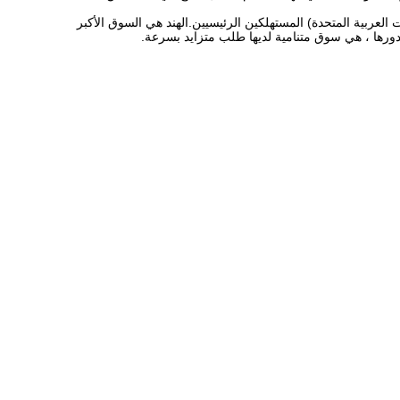
(الإمارات العربية المتحدة) المستهلكين الرئيسيين.الهند هي السوق الأكبر
دورها ، هي سوق متنامية لديها طلب متزايد بسرعة.