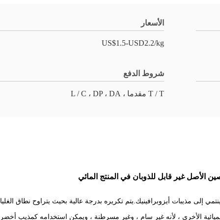
الأسعار
US$1.5-USD2.2/kg
شروط الدفع
T / T مقدما ، L / C ، DP ، DA
لكيميائية الأخرى ، لأنه غير سام ، وغير مسرطنة ، ويمكن استخدامه كمذيب أخض