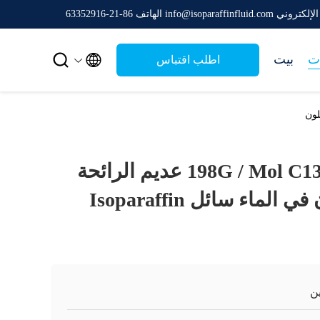
ني info@isoparaffinfluid.com
الهاتف 86-21-63352916


ت
بيت
اطلب اقتباس
198G / Mol C13 16 Isoparaffin عديم الرائحة
غير قابل للذوبان في الماء سائل Isoparaffin
ن