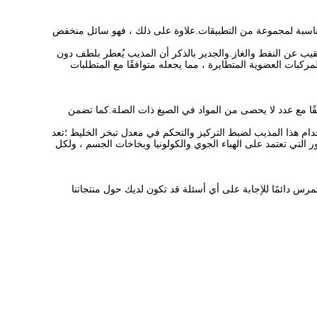
 مما يجعلها مناسبة لمجموعة من التطبيقات.علاوة على ذلك ، فهو سائل منخفض
المعادن ، والتنقيب عن النفط والغاز.والجدير بالذكر أن المذيب يُعطر بلطف دون
C13 16 Is منخفض السمية وغير مسرطن ومنخفض في المركبات العضوية المتطايرة ، مما يجعله متوافقًا مع المتطلبات
 متوافقًا مع عدد لا يحصى من المواد في الصيغ ذات الصلة.كما تضمن
 إلى ذلك ، يمكن استخدام هذا المذيب لضبط التركيز والتحكم في معدل تبخر الخليط ؛تعد
 التي تعتمد على الهباء الجوي والكولونيا وبخاخات الجسم ، ولكل
مزيد.يتوفر فريقنا المتمرس دائمًا للإجابة على أي أسئلة قد تكون لديك حول منتجاتنا