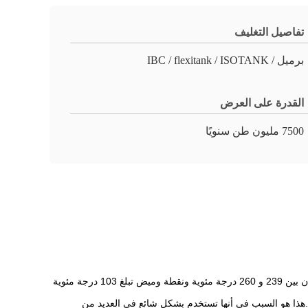
تفاصيل التغليف
برميل / IBC / flexitank / ISOTANK
القدرة على العرض
7500 مليون طن سنويًا
مذيب هيدروكربوني ينتمي إلى مذيبات أيزوبرافينيك.يتم تكريره بدرجة عالية بحيث يتراوح نطاق الغليان بين 239 و 260 درجة مئوية ونقطة وميض تبلغ 103 درجة مئوية
ر.هذا هو السبب في أنها تستخدم بشكل شائع في العديد من