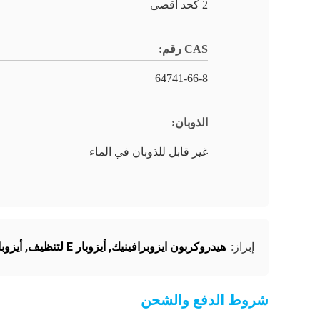
2 كحد أقصى
CAS رقم:
64741-66-8
الذوبان:
غير قابل للذوبان في الماء
هيدروكربون ايزوبرافينيك
,
أيزوبار E لتنظيف
,
أيزوبارا
إبراز:
شروط الدفع والشحن