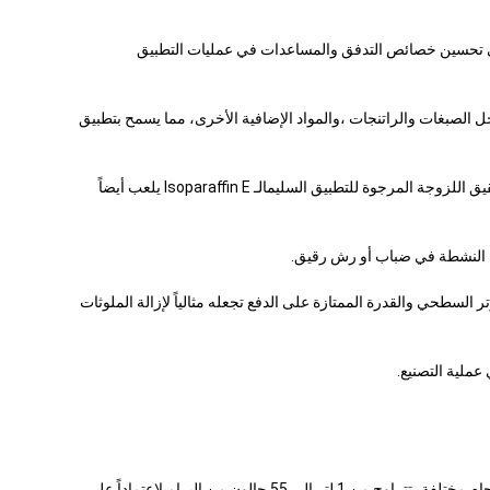
ه يساعد على تحسين خصائص التدفق والمساعدات في عمليات التطبيق
ناقل لحل الصبغات والراتنجات ،والمواد الإضافية الأخرى، مما يسمح بتطبيق
يعد الإيزوبارافين E مكونًا شائعًا في إنتاج الطلاء والطلاء. إنه يعمل كمذيب أو مخفف لحل الراتنج والمواد المربطة ،والمواد المضافة الأخرى اللازمة لتحقيق اللزوجة المرجوة للتطبيق السليمالـ Isoparaffin E يلعب أيضاً
ض التوتر السطحي والقدرة الممتازة على الدفع تجعله مثالياً لإزالة الملوثات
عادة ما يتم تعبئة سائل الإيزوبارافين في حاويات مصنوعة من البولي إيثيلين عالي الكثافة (HDPE) ، وهو مادة غير فعالة وغير فعالة. وتأتي الحاويات بأحجام مختلفة ،تتراوح من 1 لتر إلى 55 جالون من البراميلاعتماداً على