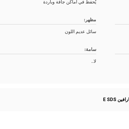
يُحفظ في أماكن جافة وباردة
مظهر:
سائل عديم اللون
سامة:
لا..
فين E SDS