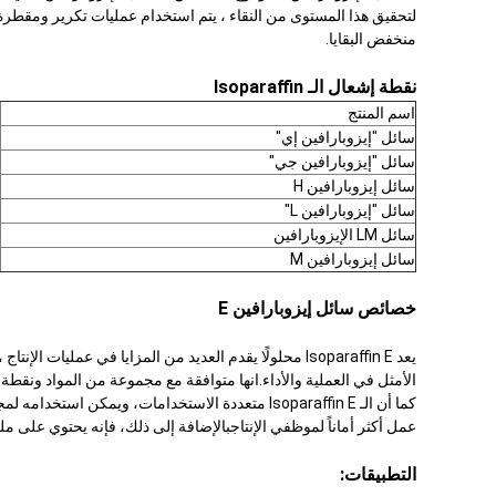
منخفض البقايا.
نقطة إشعال الـ Isoparaffin
اسم المنتج
سائل "إيزوبارافين إي"
سائل "إيزوبارافين جي"
سائل إيزوبارافين H
سائل "إيزوبارافين L"
سائل LM الإيزوبارافين
سائل إيزوبارافين M
خصائص سائل إيزوبارافين E
يعد Isoparaffin E محلولًا يقدم العديد من المزايا في
الأمثل في العملية والأداء.انها متوافقة مع مجموعة من المواد ونقطة
كما أن الـ Isoparaffin E متعددة الاستخدامات، 
عمل أكثر أماناً لموظفي الإنتاجبالإضافة إلى ذلك، فإنه يحتوي على ملف تعريف بيئي
التطبيقات: