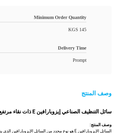
Minimum Order Quantity
145 KGS
Delivery Time
Prompt
وصف المنتج
سائل التنظيف الصناعي إيزوبارافين E ذات نقاء مرتفع مع نسبة منخفضة من المواد العطرية
وصف المنتج:
السائل الإيزوبارافين E هو نوع محدد من السائل الإيزوبارافين الذي يندرج ضمن فئة الهيدروكربونات الإيزوبارافين. يتميز بمدى غليان ضيق وتكوين ثابت ،والمعروفة بمستوى نقائها العالي.