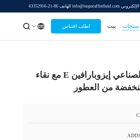
ني info@isoparaffinfluid.com
الهاتف 86-21-63352916


منتجات
بيت
اطلب اقتباس
سائل التنظيف الصناعي إيزوبارافين E مع نقاء
منخفضة من العطور
C
ADD