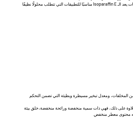
لتحقيق هذا المستوى من النقاء ، يتم استخدام عمليات تكرير ومقطرة واسعة لتحديد الشوائب ، بما في ذلك المواد العطرية والكبريت وغيرها من الملوثات.يعد الـ Isoparaffin E مناسبًا للتطبيقات التي تتطلب محلولًا نظيفًا
ح خالية من المخلفات، ومعدل تبخير مسيطرة وبطيئة التي تضمن التحكم
، وصياغة. علاوة على ذلك، فهي ذات سمية منخفضة ورائحة منخفضة،خلق بيئة