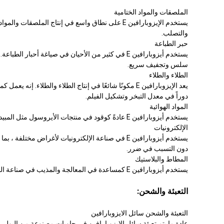
الملصقات والمواد الختامية
يستخدم الإيزوبارافين E على نطاق واسع في إنتاج
والتصلب.
حبر الطباعة
يستخدم أيزوبارافين E في كثير من الأحيان في صياغ
سلس وتجفيف سريع.
الطلاء والطلاء
دوراً في معدل التبخر وتشكيل الفيلم.
المواد الهوائية
يستخدم أيزوبارافين E عادةً كوقود في منتجات الأيروسول مثل المبيدات الحشرية ومحسّنات الهواء والطلاء الرشوي، مما يساعد على تشتيت المكونات النشطة في ضباب أو رش رقيق.
الإلكترونيات
يستخدم أيزوبارافين E في صناعة الإلكترونيات لأغراض
دون التسبب في ضرر.
المطاط والبلاستيك
يستخدم أيزوبارافين E كمساعدة في المعالجة والمذيب في صناعة المطاط والبلاستيك. يمكن استخدامه لحل أو تشتيت المواد الإضافية ، مما يساعد في عملية التصنيع.
التعبئة والشحن:
التعبئة والشحن سائل الايزوبارافين