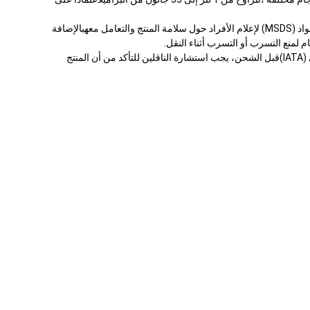
عند شحن سائل الـ isoparaffin ، من المهم التأكد من أن الحاويات معبأة وموسومة بشكل صحيح.يجب أن يحتوي كل حاوية على ورقة بيانات سلامة المواد (MSDS) لإعلام الأفراد حول سلامة المنتج والتعامل معهبالإضافة
لمنع التسرب أو التسرب أثناء النقل.
يجب شحن سائل الإيزوبارافين وفقًا لجميع اللوائح المعمول بها، بما في ذلك تلك التي وضعتها الولايات المتحدة.وزارة النقل والاتحاد الدولي للنقل الجوي (IATA)قبل الشحن، يجب استشارة الناقلين للتأكد من أن المنتج