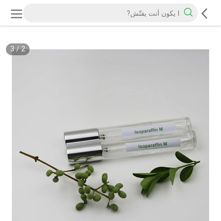
3
/
2