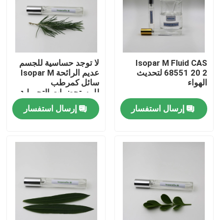
معلومات عنا
جولة في المعمل
Isopar M Fluid CAS
لا توجد حساسية للجسم
68551 20 2 لتحديث
عديم الرائحة Isopar M
الهواء
سائل كمرطب
رقابة جودة
للمستحضرات التجميلية
إرسال استفسار
إرسال استفسار
اتصل بنا
أخبار
حالات
سائل ايزوبرافين