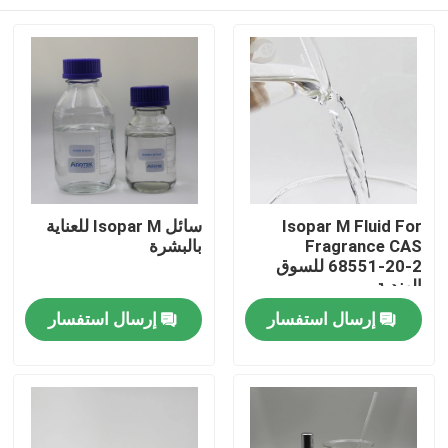
Isopar M Fluid For
سائل Isopar M للعناية
Fragrance CAS
بالبشرة
68551-20-2 للسوق
الهندية
بيت
إرسال استفسار
إرسال استفسار
منتجات
أشرطة فيديو